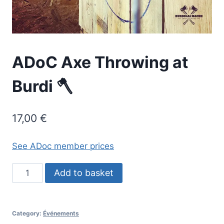
ADoC Axe Throwing at
Burdi 🪓
17,00
€
See ADoc member prices
ADoC
Add to basket
Axe
Throwing
at
Category:
Événements
Burdi