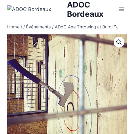
ADOC
Skip
to
Bordeaux
content
Home
/
/
Événements
/
ADoC Axe Throwing at Burdi 🪓